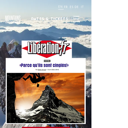
EN
FR
ES
DE
IT
Dates & tickets