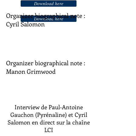
Download here
Organizer biographical note :
Download here
Cyril Salomon
Organizer biographical note :
Manon Grimwood
Interview de Paul-Antoine
Gauchon (Pyrénaline) et Cyril
Salomon en direct sur la chaîne
LCI